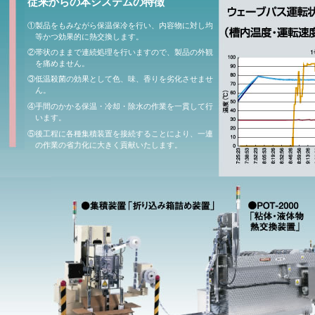
従来からの本システムの特徴
①
製品をもみながら保温保冷を行い、内容物に対し均
等かつ効果的に熱交換します。
②
帯状のままで連続処理を行いますので、製品の外観
を痛めません。
③
低温殺菌の効果として色、味、香りを劣化させませ
ん。
④
手間のかかる保温・冷却・除水の作業を一貫して行
います。
⑤
後工程に各種集積装置を接続することにより、一連
の作業の省力化に大きく貢献いたします。