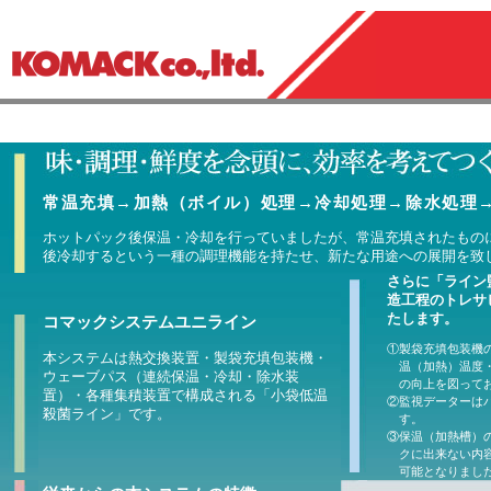
常温充填→加熱（ボイル）処理→冷却処理→除水処理
ホットパック後保温・冷却を行っていましたが、常温充填されたもの
後冷却するという一種の調理機能を持たせ、新たな用途への展開を致
さらに「ライン
造工程のトレサ
たします。
コマックシステムユニライン
①
製袋充填包装機
本システムは熱交換装置・製袋充填包装機・
温（加熱）温度
ウェーブパス（連続保温・冷却・除水装
の向上を図って
置）・各種集積装置で構成される「小袋低温
②
監視データーは
殺菌ライン」です。
す。
③
保温（加熱槽）
クに出来ない内
可能となりまし