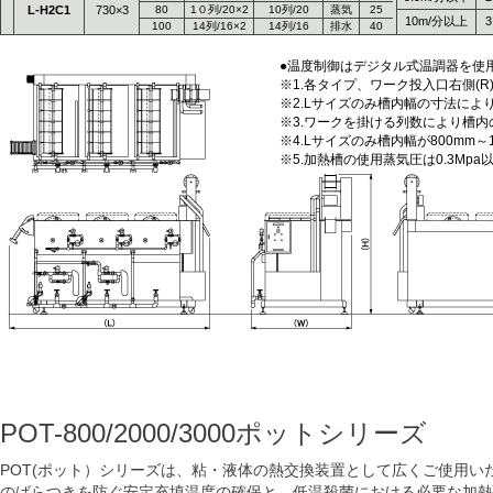
L-H2C1
730×3
80
1０列/20×2
10列/20
蒸気
25
10m/分以上
3
100
14列/16×2
14列/16
排水
40
●温度制御はデジタル式温調器を使
※1.各タイプ、ワーク投入口右側(R
※2.Lサイズのみ槽内幅の寸法によ
※3.ワークを掛ける列数により槽
※4.Lサイズのみ槽内幅が800mm
※5.加熱槽の使用蒸気圧は0.3Mp
POT-800/2000/3000ポットシリーズ
POT(ポット）シリーズは、粘・液体の熱交換装置として広くご使用い
のばらつきを防ぐ安定充填温度の確保と、低温殺菌における必要な加熱