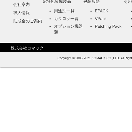
充填包装機製品
包装形態
そ
会社案内
用途別一覧
EPACK
求人情報
カタログ一覧
VPack
助成金のご案内
オプション機器
Patching Pack
類
株式会社コマック
Copyright © 2005-2021 KOMACK CO.,LTD. All Righ