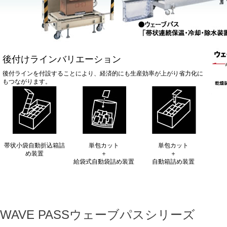
後付けラインバリエーション
後付ラインを付設することにより、経済的にも生産効率が上がり省力化に
もつながります。
帯状小袋自動折込箱詰
単包カット
単包カット
め装置
＋
＋
給袋式自動袋詰め装置
自動箱詰め装置
WAVE PASSウェーブパスシリーズ