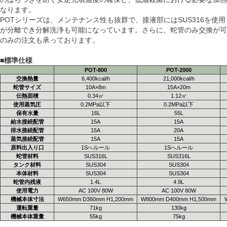
なります。
POTシリーズは、メンテナンス性も抜群で、接液部にはSUS316を使
が分離でき分解洗浄も可能になっています。さらに、蛇管のみ交換が可
のみの注文も承っております。
■標準仕様
POT-800
POT-2000
交換熱量
6,400kcal/h
21,000kcal/h
蛇管サイズ
10A×8m
15A×20m
伝熱面積
0.34㎡
1.12㎡
使用蒸気圧
0.2MPa以下
0.2MPa以下
保有水量
16L
55L
給水接続配管
15A
15A
排水接続配管
15A
20A
蒸気接続配管
15A
15A
原料出入り口
1Sへルール
1Sへルール
蛇管材料
SUS316L
SUS316L
タンク材料
SUS304
SUS304
本体材料
SUS304
SUS304
蛇管内残液
1.4L
4.9L
使用電力
AC 100V 80W
AC 100V 80W
機械本体寸法
W650mm D360mm H1,200mm
W800mm D400mm H1,500mm
運転重量
71kg
130kg
機械本体重量
55kg
75kg