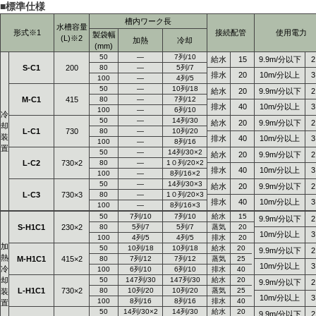
■標準仕様
槽内ワーク長
水槽容量
形式※1
接続配管
使用電力
製袋幅
(L)※2
加熱
冷却
(mm)
50
―
7列/10
給水
15
9.9m/分以下
2
S-C1
200
80
―
5列/7
排水
20
10m/分以上
3
100
―
4列/5
50
―
10列/18
給水
20
9.9m/分以下
2
M-C1
415
80
―
7列/12
排水
40
10m/分以上
3
100
―
6列/10
冷
50
―
14列/30
給水
20
9.9m/分以下
2
却
L-C1
730
80
―
10列/20
装
排水
40
10m/分以上
3
100
―
8列/16
置
50
―
14列/30×2
給水
20
9.9m/分以下
2
L-C2
730×2
80
―
1０列/20×2
排水
40
10m/分以上
3
100
―
8列/16×2
50
―
14列/30×3
給水
20
9.9m/分以下
2
L-C3
730×3
80
―
1０列/20×3
排水
40
10m/分以上
3
100
―
8列/16×3
50
7列/10
7列/10
給水
15
9.9m/分以下
2
S-H1C1
230×2
80
5列/7
5列/7
蒸気
20
10m/分以上
3
100
4列/5
4列/5
排水
20
加
50
10列/18
10列/18
給水
20
9.9m/分以下
2
熱
M-H1C1
415×2
80
7列/12
7列/12
蒸気
25
10m/分以上
3
冷
100
6列/10
6列/10
排水
40
却
50
147列/30
147列/30
給水
20
9.9m/分以下
2
L-H1C1
730×2
80
10列/20
10列/20
蒸気
25
装
10m/分以上
3
100
8列/16
8列/16
排水
40
置
50
14列/30×2
14列/30
給水
20
9.9m/分以下
2