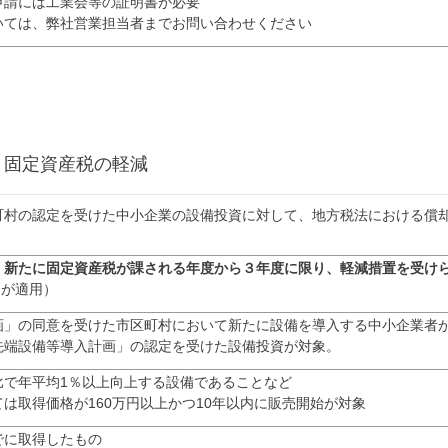
申請には工業会等の証明書が必要
いては、弊社営業担当者までお問い合わせください
く固定資産税の軽減
町村の認定を受けた中小企業の設備投資に対して、地方税法における償
、
新たに固定資産税が課される年度から３年度に限り、軽減措置を受け
)が適用）
画」の同意を受けた市区町村において新たに設備を導入する中小企業者が
先端設備等導入計画」の認定を受けた設備投資が対象。
比で年平均1％以上向上する設備であることなど
は取得価格が160万円以上かつ10年以内に販売開始が対象
までに取得したもの