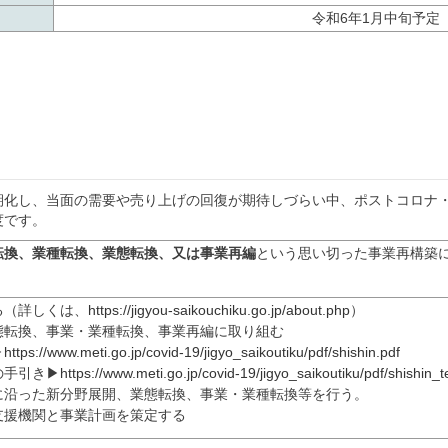
令和6年1月中旬予定
期化し、当面の需要や売り上げの回復が期待しづらい中、ポストコロナ
度です。
転換、業種転換、業態転換、又は事業再編
という思い切った事業再構築
る（詳しくは、
https://jigyou-saikouchiku.go.jp/about.php
）
態転換、事業・業種転換、事業再編に取り組む
▶
https://www.meti.go.jp/covid-19/jigyo_saikoutiku/pdf/shishin.pdf
手引き▶
https://www.meti.go.jp/covid-19/jigyo_saikoutiku/pdf/shishin_te
沿った新分野展開、業態転換、事業・業種転換等を行う。
支援機関と事業計画を策定する