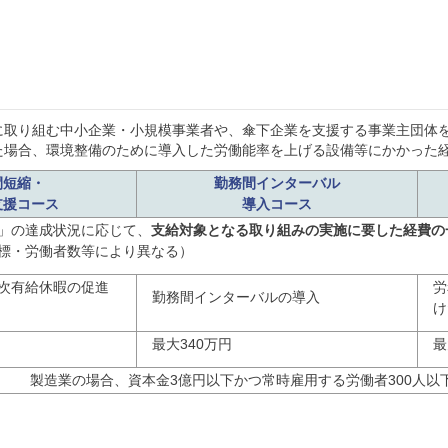
に取り組む中小企業・小規模事業者や、傘下企業を支援する事業主団体
た場合、環境整備のために導入した労働能率を上げる設備等にかかった
間短縮・
勤務間インターバル
支援コース
導入コース
」の達成状況に応じて、
支給対象となる取り組みの実施に要した経費の
標・労働者数等により異なる）
次有給休暇の促進
労
勤務間インターバルの導入
け
最大340万円
最
製造業の場合、資本金3億円以下かつ常時雇用する労働者300人以