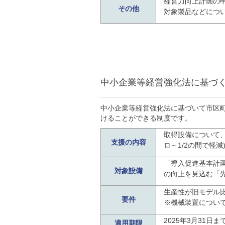
経営力向上計画の
その他
対象製品などにつ
中小企業等経営強化法に基づ
中小企業等経営強化法に基づいて市区
けることができる制度です。
取得設備について
支援の内容
ロ～1/2の間で軽減
「導入促進基本計
対象設備
の向上を見込む「
生産性が旧モデル
要件
※機械装置について
2025年3月31日
適用期限