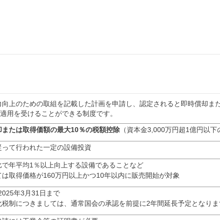
力向上のための取組を記載した計画を申請し、認定されると即時償却また
）の適用を受けることができる制度です。
却または取得価額の最大10％の税額控除
（資本金3,000万円超1億円以
従って行われた一定の設備投資
比で年平均1％以上向上する設備であることなど
は取得価格が160万円以上かつ10年以内に販売開始が対象
2025年3月31日まで
化税制につきましては、通常国会の承認を前提に2年間延長予定となりま