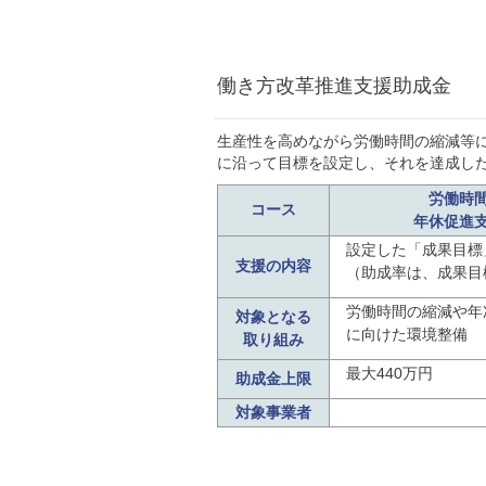
働き方改革推進支援助成金
生産性を高めながら労働時間の縮減等
に沿って目標を設定し、それを達成し
労働時
コース
年休促進
設定した「成果目標
支援の内容
（助成率は、成果目
労働時間の縮減や年
対象となる
に向けた環境整備
取り組み
最大440万円
助成金上限
対象事業者