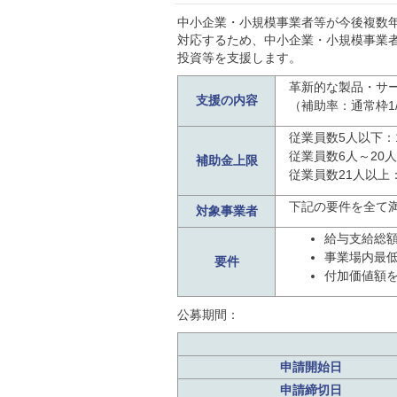
中小企業・小規模事業者等が今後複数
対応するため、中小企業・小規模事業
投資等を支援します。
革新的な製品・サ
支援の内容
（補助率：通常枠1
従業員数5人以下：1
従業員数6人～20人：
補助金上限
従業員数21人以上：
下記の要件を全て
対象事業者
給与支給総額
事業場内最低
要件
付加価値額を
公募期間：
申請開始日
申請締切日